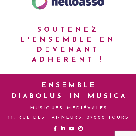
SOUTENEZ
L'ENSEMBLE
EN
DEVENANT
ADHÉRENT !
E N S E M B L E
D I A B O L U S I N M U S I C A
M U S I Q U E S M É D I É V A L E S
1 1 , R U E D E S T A N N E U R S , 3 7 0 0 0 T O U R S