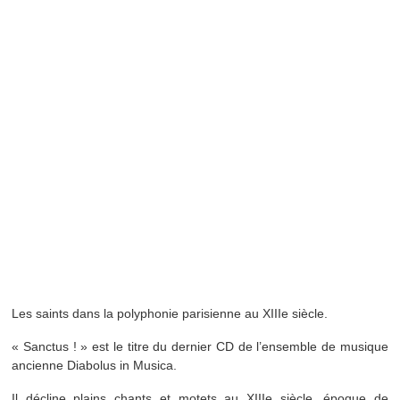
Les saints dans la polyphonie parisienne au XIIIe siècle.
« Sanctus ! » est le titre du dernier CD de l’ensemble de musique
ancienne Diabolus in Musica.
Il décline plains chants et motets au XIIIe siècle, époque de