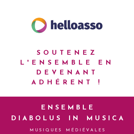
SOUTENEZ
L'ENSEMBLE
EN
DEVENANT
ADHÉRENT !
E N S E M B L E
D I A B O L U S I N M U S I C A
M U S I Q U E S M É D I É V A L E S